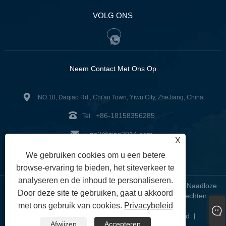
VOLG ONS
Neem Contact Met Ons Op
:NO.10, Daqiao Rd., Chi'an Town, Yiwu City, ZheJiang, China
+86-18158356285
Tel:
zg2@zjzg2014.com
:
X
Fax: +86-579-89979099
We gebruiken cookies om u een betere
browse-ervaring te bieden, het siteverkeer te
analyseren en de inhoud te personaliseren.
Copyright © 2024 ZheJiangZhuoGu Clothing Co., Ltd. - Naadloze
Door deze site te gebruiken, gaat u akkoord
yogakleding, naadloze bh, naadloze leggings - alle rechten
met ons gebruik van cookies.
Privacybeleid
voorbehouden
Links
Sitemap
RSS
XML
Privacybeleid
|
|
|
|
|
Afwijzen
Accepteren