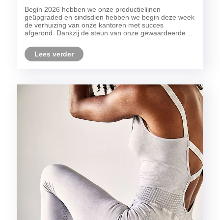
Kledingfabrikant in China, toegewijd aan het
Begin 2026 hebben we onze productielijnen
bedienen van wereldwijde merken
geüpgraded en sindsdien hebben we begin deze week
de verhuizing van onze kantoren met succes
afgerond. Dankzij de steun van onze gewaardeerde
klanten gedurende meer dan een decennium van
groei, hebben we onszelf gevestigd als een
Lees verder
toonaangevende onderneming i......