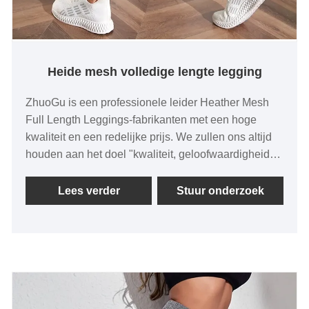
Heide mesh volledige lengte legging
ZhuoGu is een professionele leider Heather Mesh
Full Length Leggings-fabrikanten met een hoge
kwaliteit en een redelijke prijs. We zullen ons altijd
houden aan het doel "kwaliteit, geloofwaardigheid",
met wetenschappelijke managementmethoden,
sterke technische werking, zullen hervormingen,
Lees verder
Stuur onderzoek
innovatiemechanismen blijven verdiepen, zich
aanpassen aan de markt, uitgebreide ontwikkeling,
welkome vrienden uit alle lagen van de bevolking
komen op bezoek, begeleiding en zakelijke
onderhandelingen. ZhuoGu Clothing Co., Ltd is al
vele jaren gespecialiseerd in naadloze