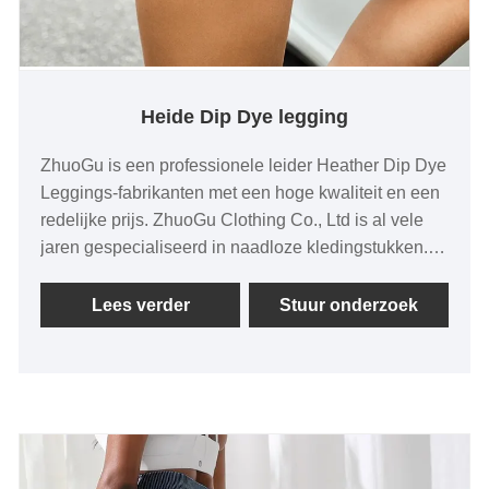
Heide Dip Dye legging
ZhuoGu is een professionele leider Heather Dip Dye
Leggings-fabrikanten met een hoge kwaliteit en een
redelijke prijs. ZhuoGu Clothing Co., Ltd is al vele
jaren gespecialiseerd in naadloze kledingstukken.
We zullen ons altijd houden aan het doel "kwaliteit,
geloofwaardigheid", met wetenschappelijke
Lees verder
Stuur onderzoek
managementmethoden, sterke technische werking,
zullen hervormingen, innovatiemechanismen blijven
verdiepen, zich aanpassen aan de markt,
uitgebreide ontwikkeling, welkome vrienden uit alle
lagen van de bevolking komen op bezoek,
begeleiding en zakelijke onderhandelingen.