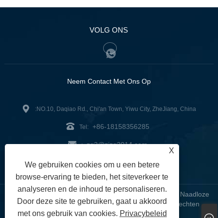
VOLG ONS
Neem Contact Met Ons Op
:NO.10, Daqiao Rd., Chi'an Town, Yiwu City, ZheJiang, China
+86-18158356285
Tel:
zg2@zjzg2014.com
:
X
Fax: +86-579-89979099
We gebruiken cookies om u een betere
browse-ervaring te bieden, het siteverkeer te
analyseren en de inhoud te personaliseren.
Copyright © 2024 ZheJiangZhuoGu Clothing Co., Ltd. - Naadloze
Door deze site te gebruiken, gaat u akkoord
yogakleding, naadloze bh, naadloze leggings - alle rechten
met ons gebruik van cookies.
Privacybeleid
voorbehouden