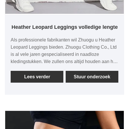
Heather Leopard Leggings volledige lengte
Als professionele fabrikanten wil Zhuogu u Heather
Leopard Leggings bieden. Zhuogu Clothing Co., Ltd
is al vele jaren gespecialiseerd in naadloze
kledingstukken. We zullen ons altijd houden aan het
doel "kwaliteit, geloofwaardigheid", met
wetenschappelijke managementmethoden, sterke
Lees verder
Stuur onderzoek
technische kracht, zullen de hervorming,
innovatiemechanisme blijven verdiepen, zich
aanpassen aan de markt, uitgebreide ontwikkeling,
welkomstvrienden uit alle lagen van het leven
komen bezoeken, begeleiding en zakelijke
onderhandelingen.