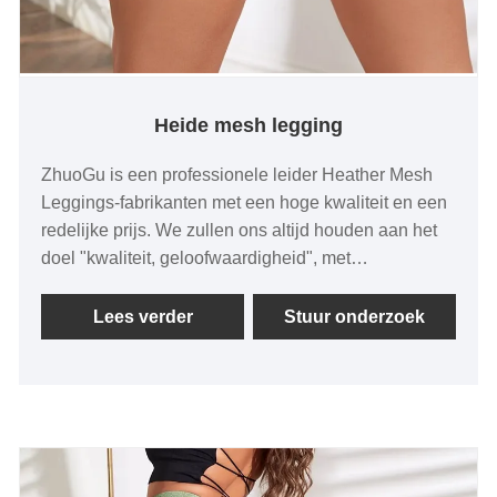
Heide mesh legging
ZhuoGu is een professionele leider Heather Mesh
Leggings-fabrikanten met een hoge kwaliteit en een
redelijke prijs. We zullen ons altijd houden aan het
doel "kwaliteit, geloofwaardigheid", met
wetenschappelijke managementmethoden, sterke
technische kracht, zullen hervormingen,
Lees verder
Stuur onderzoek
innovatiemechanismen blijven verdiepen,
aanpassen aan de markt, uitgebreide ontwikkeling,
welkom vrienden uit alle geledingen van de
samenleving komen op bezoek, begeleiding en
zakelijke onderhandelingen. ZhuoGu Clothing Co.,
Ltd is al vele jaren gespecialiseerd in naadloze