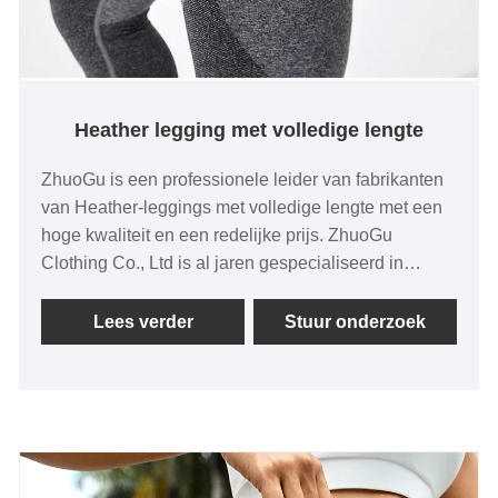
Heather legging met volledige lengte
ZhuoGu is een professionele leider van fabrikanten
van Heather-leggings met volledige lengte met een
hoge kwaliteit en een redelijke prijs. ZhuoGu
Clothing Co., Ltd is al jaren gespecialiseerd in
naadloze kleding. We zullen ons altijd houden aan
het doel van "kwaliteit, geloofwaardigheid", met
Lees verder
Stuur onderzoek
wetenschappelijke managementmethoden, sterke
technische kracht, zullen de hervormingen, het
innovatiemechanisme blijven verdiepen, zich
aanpassen aan de markt, alomvattende
ontwikkeling, vrienden uit alle lagen van de
bevolking verwelkomen die op bezoek komen,