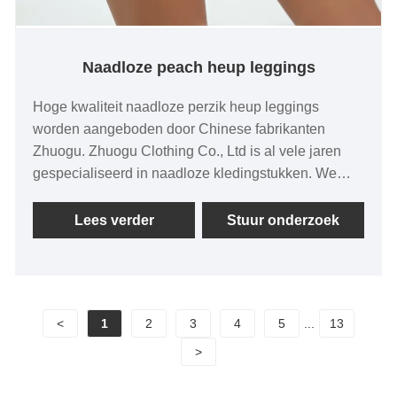
Naadloze peach heup leggings
Hoge kwaliteit naadloze perzik heup leggings
worden aangeboden door Chinese fabrikanten
Zhuogu. Zhuogu Clothing Co., Ltd is al vele jaren
gespecialiseerd in naadloze kledingstukken. We
zullen ons altijd houden aan het doel "kwaliteit,
geloofwaardigheid", met wetenschappelijke
Lees verder
Stuur onderzoek
managementmethoden, sterke technische kracht,
zullen de hervorming, innovatiemechanisme blijven
verdiepen, zich aanpassen aan de markt,
uitgebreide ontwikkeling, welkomstvrienden uit alle
<
1
2
3
4
5
...
13
lagen van het leven komen bezoeken, begeleiding
en zakelijke onderhandelingen.
>