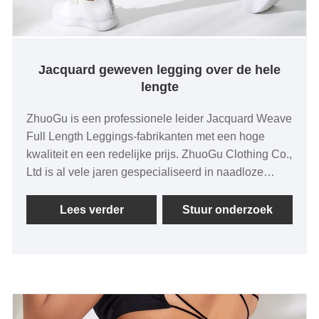
Jacquard geweven legging over de hele
lengte
ZhuoGu is een professionele leider Jacquard Weave
Full Length Leggings-fabrikanten met een hoge
kwaliteit en een redelijke prijs. ZhuoGu Clothing Co.,
Ltd is al vele jaren gespecialiseerd in naadloze
kledingstukken. We zullen ons altijd houden aan het
doel "kwaliteit, geloofwaardigheid", met
Lees verder
Stuur onderzoek
wetenschappelijke managementmethoden, sterke
technische werking, zullen hervormingen,
innovatiemechanismen blijven verdiepen, zich
aanpassen aan de markt, uitgebreide ontwikkeling,
welkome vrienden uit alle lagen van de bevolking
komen op bezoek, begeleiding en zakelijke