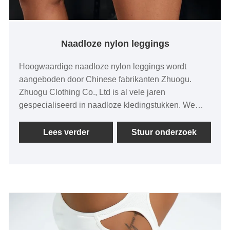
Naadloze nylon leggings
Hoogwaardige naadloze nylon leggings wordt
aangeboden door Chinese fabrikanten Zhuogu.
Zhuogu Clothing Co., Ltd is al vele jaren
gespecialiseerd in naadloze kledingstukken. We
zullen ons altijd houden aan het doel "kwaliteit,
geloofwaardigheid", met wetenschappelijke
Lees verder
Stuur onderzoek
managementmethoden, sterke technische kracht,
zullen de hervorming, innovatiemechanisme blijven
verdiepen, zich aanpassen aan de markt,
uitgebreide ontwikkeling, welkomstvrienden uit alle
lagen van het leven komen bezoeken, begeleiding
en zakelijke onderhandelingen.