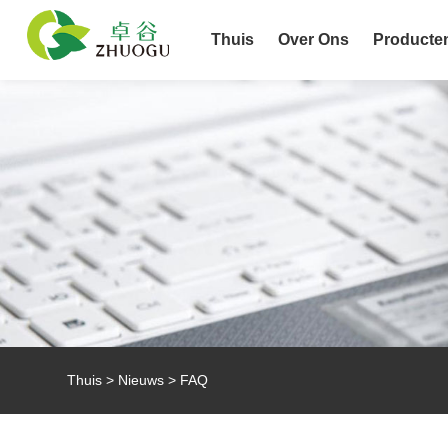
Thuis
Over Ons
Producte
Thuis
>
Nieuws
>
FAQ