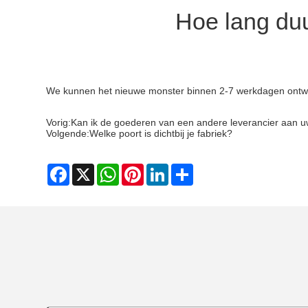
Hoe lang duu
We kunnen het nieuwe monster binnen 2-7 werkdagen ontwik
Vorig:
Kan ik de goederen van een andere leverancier aan 
Volgende:
Welke poort is dichtbij je fabriek?
Facebook
X
WhatsApp
Pinterest
LinkedIn
Share