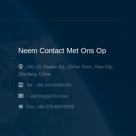
Neem Contact Met Ons Op
:NO.10, Daqiao Rd., Chi'an Town, Yiwu City,
ZheJiang, China
Tel:
+86-18158356285
:
zg2@zjzg2014.com
Fax: +86-579-89979099