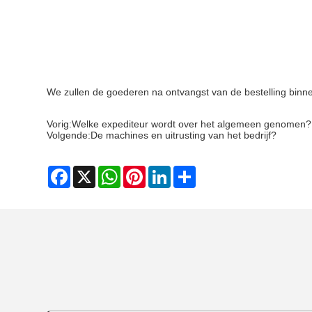
We zullen de goederen na ontvangst van de bestelling bin
Vorig:
Welke expediteur wordt over het algemeen genomen?
Volgende:
De machines en uitrusting van het bedrijf?
Facebook
X
WhatsApp
Pinterest
LinkedIn
Share