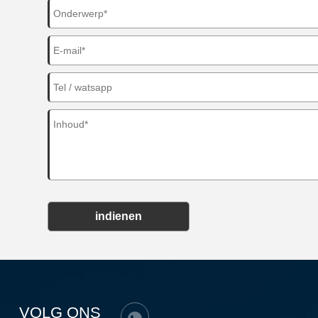
indienen
VOLG ONS