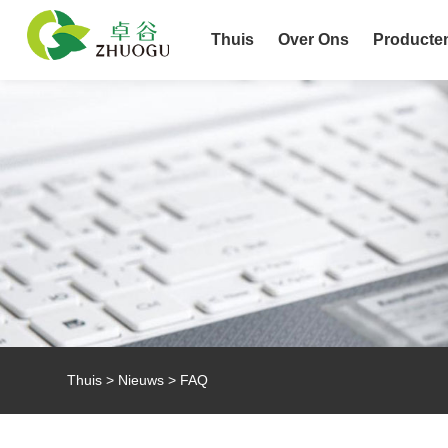
Thuis
Over Ons
Producte
Thuis
>
Nieuws
>
FAQ