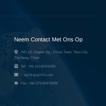
Neem Contact Met Ons Op
:NO.10, Daqiao Rd., Chi'an Town, Yiwu City,
ZheJiang, China
Tel:
+86-18158356285
:
zg2@zjzg2014.com
Fax: +86-579-89979099