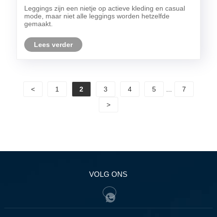
gestikte leggings: wat is het verschil?
Leggings zijn een nietje op actieve kleding en casual
mode, maar niet alle leggings worden hetzelfde
gemaakt.
Lees verder
<
1
2
3
4
5
...
7
>
VOLG ONS