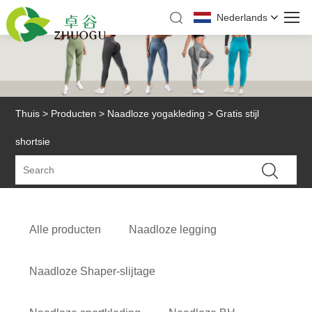
Nederlands
Thuis
>
Producten
>
Naadloze yogakleding
> Gratis stijl
shortsie
Alle producten
Naadloze legging
Naadloze Shaper-slijtage