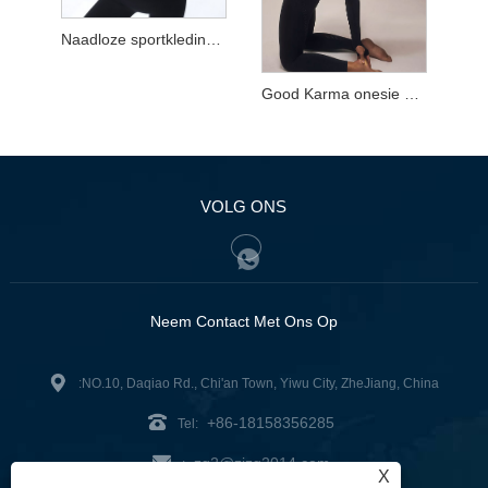
Naadloze sportkleding van gerecycled nylon
Good Karma onesie met lange mouwen
VOLG ONS
Neem Contact Met Ons Op
:NO.10, Daqiao Rd., Chi'an Town, Yiwu City, ZheJiang, China
+86-18158356285
Tel:
zg2@zjzg2014.com
:
X