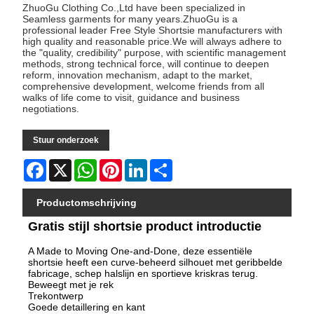
ZhuoGu Clothing Co.,Ltd have been specialized in
Seamless garments for many years.ZhuoGu is a
professional leader Free Style Shortsie manufacturers with
high quality and reasonable price.We will always adhere to
the "quality, credibility" purpose, with scientific management
methods, strong technical force, will continue to deepen
reform, innovation mechanism, adapt to the market,
comprehensive development, welcome friends from all
walks of life come to visit, guidance and business
negotiations.
Stuur onderzoek
Facebook
X
WhatsApp
Pinterest
LinkedIn
Share
Productomschrijving
Gratis stijl shortsie product introductie
A Made to Moving One-and-Done, deze essentiële
shortsie heeft een curve-beheerd silhouet met geribbelde
fabricage, schep halslijn en sportieve kriskras terug.
Beweegt met je rek
Trekontwerp
Goede detaillering en kant