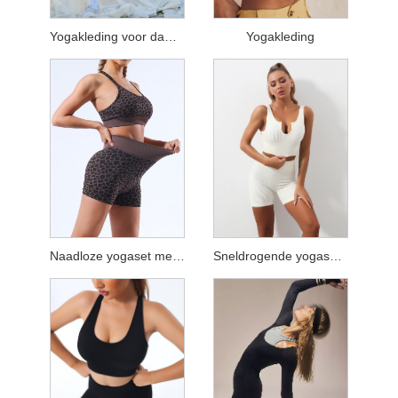
Yogakleding voor dames
Yogakleding
Naadloze yogaset met luipaardprint
Sneldrogende yogaset met U-vormige halslijn en stretchbanden