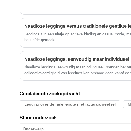
met het verdiepen van hervormingen,
innovatiemechanismen, aanpassing aan
de markt, uitgebreide ontwikkeling,
welkom vrienden uit alle geledingen van
de samenleving die op bezoek komen,
Leggings zijn een nietje op actieve kleding en casual mode, ma
begeleiding en zakelijke
hetzelfde gemaakt.
onderhandelingen.
Naadloze leggings, eenvoudig maar individueel, brengen het t
collocatievaardigheid van leggings kan omhoog gaan vanaf de ta
lossen
Gerelateerde zoekopdracht
Legging over de hele lengte met jacquardweefsel
M
Stuur onderzoek