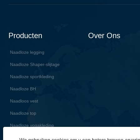
Producten
Over Ons
Naadloze legging
Naadloze Shaper-slijtage
Naadloze sportkleding
Naadloze BH
Naadloos vest
Naadloze top
Naadloze yogakleding