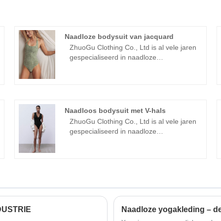
Naadloze bodysuit van jacquard
ZhuoGu Clothing Co., Ltd is al vele jaren
gespecialiseerd in naadloze
kledingstukken. ZhuoGu is een
professionele leider in naadloze
jacquard bodysuit-fabrikanten met een
hoge kwaliteit en een redelijke prijs. We
zullen ons altijd houden aan het doel
Naadloos bodysuit met V-hals
"kwaliteit, geloofwaardigheid", met
ZhuoGu Clothing Co., Ltd is al vele jaren
wetenschappelijke
gespecialiseerd in naadloze
managementmethoden , een sterke
kledingstukken. ZhuoGu is een
technische werking, zal doorgaan met
professionele leider in naadloze V-hals
het verdiepen van hervormingen,
bodysuit-fabrikanten met een hoge
innovatiemechanismen, aanpassing aan
kwaliteit en een redelijke prijs. We zullen
de markt, uitgebreide ontwikkeling,
ons altijd houden aan het doel "kwaliteit,
welkom vrienden uit alle geledingen van
geloofwaardigheid", met
de samenleving die op bezoek komen,
wetenschappelijke management
begeleiding en zakelijke
DUSTRIE
Naadloze yogakleding – de
methoden, sterke technische werking,
onderhandelingen.
zal doorgaan met het verdiepen van