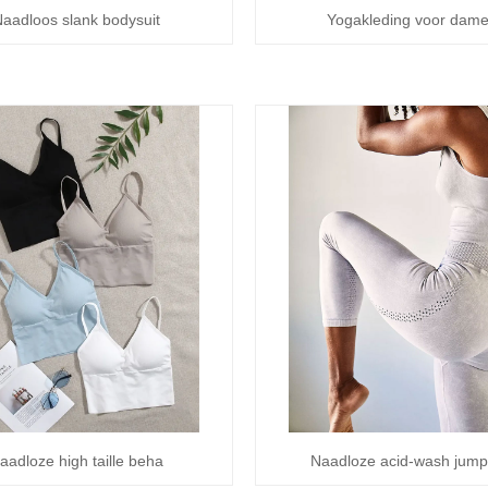
aadloos slank bodysuit
Yogakleding voor dam
aadloze high taille beha
Naadloze acid-wash jump