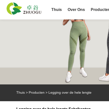
Thuis
Over Ons
Producte
Thuis
>
Producten
>
Legging over de hele lengte