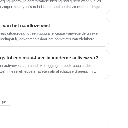
ing waarbij je comfortabele kleding nodig hebt waarin je vrij
het verdiepen van hervormingen,
zorgen voor yogi's is het soort kleding dat ze moeten dragen,
innovatiemechanismen, aanpassing aan
ebben op hun beoefening.
de markt, uitgebreide ontwikkeling,
welkom vrienden uit alle geledingen van
t van het naadloze vest
de samenleving die op bezoek komen,
vest uitgegroeid tot een populaire keuze vanwege de unieke
begeleiding en zakelijke
kledingstuk, gekenmerkt door het ontbreken van zichtbare
onderhandelingen.
 look die zowel stijlvol als praktisch is.
gs tot een must-have in moderne activewear?
n activewear zijn naadloze leggings steeds populairder
el fitnessliefhebbers, atleten als alledaagse dragers. In
tikte leggings bieden naadloze ontwerpen een mix van comfort,
ldoet aan de eisen van de moderne levensstijl, of je nu naar de
et of thuis lounget. Nu consumenten steeds meer prioriteit
t aan hun dynamische routines, is het begrijpen van wat
 cruciaal belang om hun groeiende populariteit te waarderen.
ngte
e kenmerken van naadloze leggings, hun voordelen voor
illeerde specificaties van onze topmodellen en antwoorden op
kken waarom ze onmisbaar zijn geworden in je garderobe.