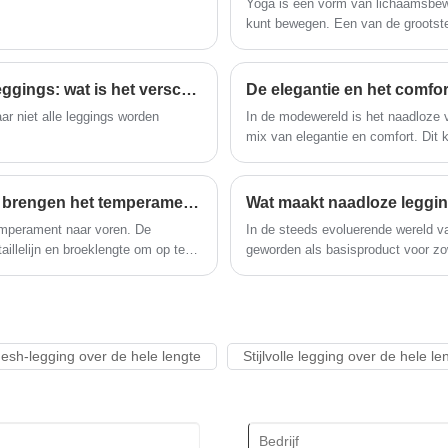
Yoga is een vorm van lichaamsbeweg
hervormingen, innovatiemechanismen,
kunt bewegen. Een van de grootste 
aanpassing aan de markt, uitgebreide
omdat dit een grote invloed kan h
ontwikkeling, welkom vrienden uit alle
lagen van de bevolking die op bezoek
Naadloze leggings versus traditionele gestikte leggings: wat is het verschil?
De elegantie en het comfor
komen, begeleiding en zakelijke
ar niet alle leggings worden
In de modewereld is het naadloze 
onderhandelingen.
mix van elegantie en comfort. Dit 
naden, biedt een strakke en moderne
Naadloze leggings, eenvoudig maar individueel, brengen het temperament naar voren
Wat maakt naadloze leggin
emperament naar voren. De
In de steeds evoluerende wereld va
illelijn en broeklengte om op te
geworden als basisproduct voor zow
tegenstelling tot traditionele ges
prestaties en veelzijdigheid die vo
sportschool gaat, boodschappen do
geven aan kleding die zich aanpas
naadloze leggings onderscheidt van
esh-legging over de hele lengte
Stijlvolle legging over de hele le
Deze gids onderzoekt de bepalend
verschillende activiteiten, gedeta
veelgestelde vragen om te benadru