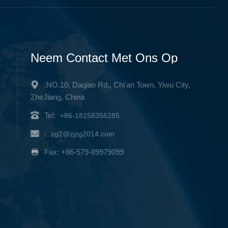
Neem Contact Met Ons Op
:NO.10, Daqiao Rd., Chi'an Town, Yiwu City,
ZheJiang, China
Tel:
+86-18158356285
:
zg2@zjzg2014.com
Fax: +86-579-89979099